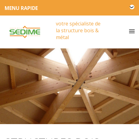
L'entreprise SEDIME
votre spécialiste de
Engagement HSE
la structure bois &
Actualités
métal
Partenariat
Presse
Vidéos