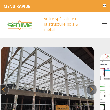
L'entreprise SEDIME
votre spécialiste de
Engagement HSE
la structure bois &
Actualités
métal
Partenariat
Presse
Vidéos