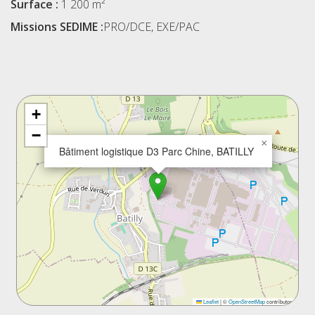
Surface :
1 200 m²
Missions SEDIME :
PRO/DCE, EXE/PAC
+
−
×
Bâtiment logistique D3 Parc Chine, BATILLY
Leaflet
|
©
OpenStreetMap
contributors