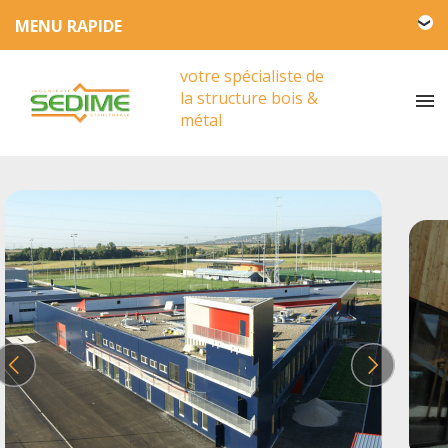
L'entreprise SEDIME
votre spécialiste de
Engagement HSE
la structure bois &
Actualités
métal
Partenariat
Presse
Vidéos