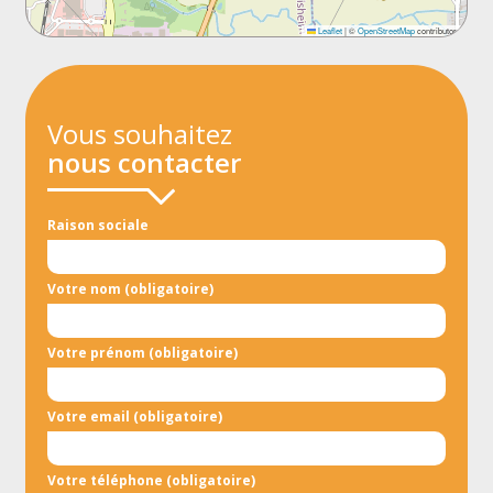
Leaflet
|
©
OpenStreetMap
contributors
Vous souhaitez
nous contacter
Raison sociale
Votre nom (obligatoire)
Votre prénom (obligatoire)
Votre email (obligatoire)
Votre téléphone (obligatoire)