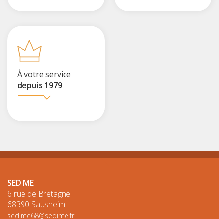
À votre service
depuis 1979
SEDIME
6 rue de Bretagne
68390 Sausheim
sedime68@sedime.fr