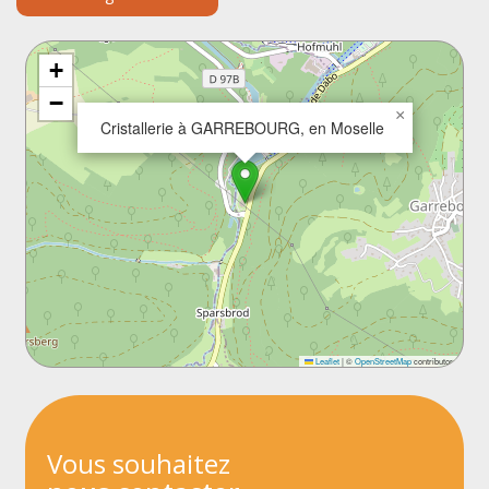
+
−
×
Cristallerie à GARREBOURG, en Moselle
Leaflet
|
©
OpenStreetMap
contributors
Vous souhaitez