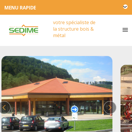
L'entreprise SEDIME
votre spécialiste de
Engagement HSE
la structure bois &
Actualités
métal
Partenariat
Presse
Vidéos