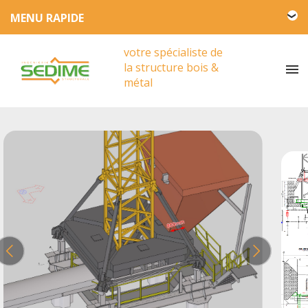
L'entreprise SEDIME
votre spécialiste de
Engagement HSE
la structure bois &
Actualités
métal
Partenariat
Presse
Vidéos