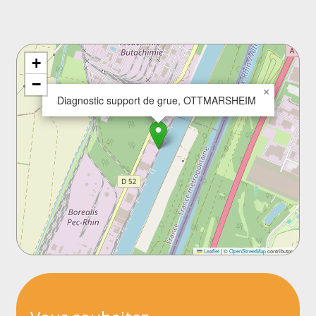
+
−
×
Diagnostic support de grue, OTTMARSHEIM
Leaflet
|
©
OpenStreetMap
contributors