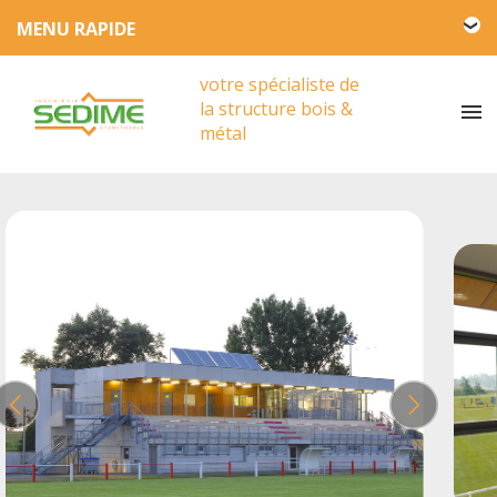
L'entreprise SEDIME
votre spécialiste de
Engagement HSE
la structure bois &
Actualités
métal
Partenariat
Presse
Vidéos