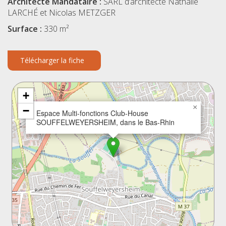
Architecte Mandataire :
SARL d’architecte Nathalie
LARCHÉ et Nicolas METZGER
Surface :
330 m²
Télécharger la fiche
+
×
−
Espace Multi-fonctions Club-House
SOUFFELWEYERSHEIM, dans le Bas-Rhin