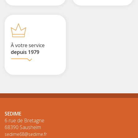
À votre service
depuis 1979
SEDIME
6 rue de Bretagne
68390 Sausheim
sedime68@sedime.fr