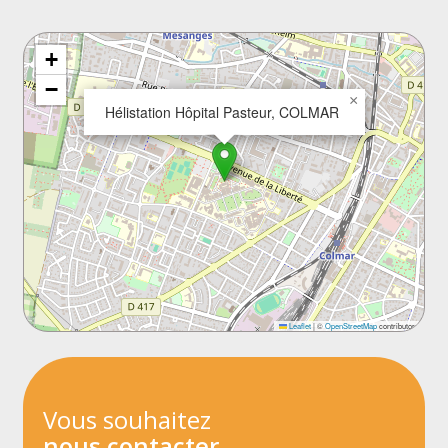
+
−
×
Hélistation Hôpital Pasteur, COLMAR
Leaflet
|
©
OpenStreetMap
contributors
Vous souhaitez
nous contacter