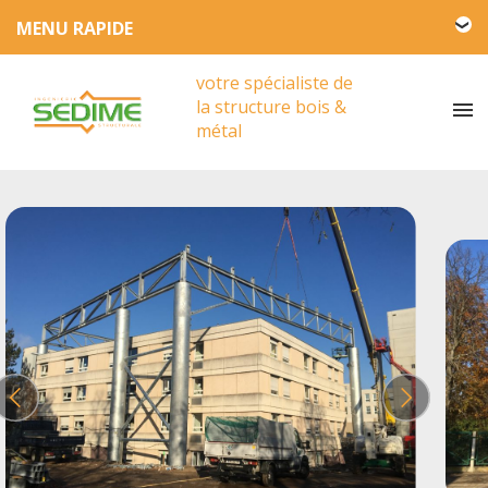
L'entreprise SEDIME
votre spécialiste de
Engagement HSE
la structure bois &
Actualités
métal
Partenariat
Presse
Vidéos