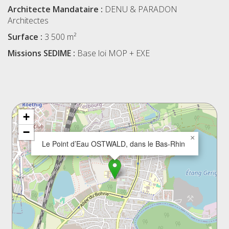
Architecte Mandataire :
DENU & PARADON
Architectes
Surface :
3 500 m²
Missions SEDIME :
Base loi MOP + EXE
+
−
×
Le Point d’Eau OSTWALD, dans le Bas-Rhin