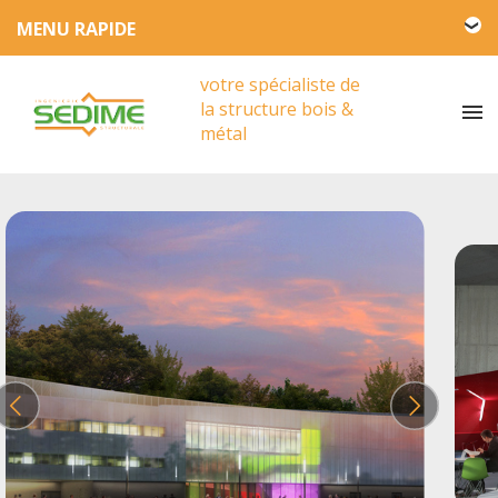
L'entreprise SEDIME
votre spécialiste de
Engagement HSE
la structure bois &
Actualités
métal
Partenariat
Presse
Vidéos