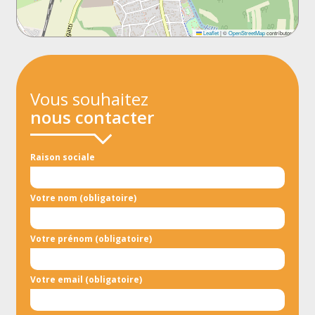
Leaflet
|
©
OpenStreetMap
contributors
Vous souhaitez
nous contacter
Raison sociale
Votre nom (obligatoire)
Votre prénom (obligatoire)
Votre email (obligatoire)