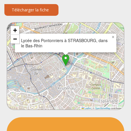
Télécharger la fiche
+
×
−
Lycée des Pontonniers à STRASBOURG, dans
le Bas-Rhin
Leaflet
|
©
OpenStreetMap
contributors