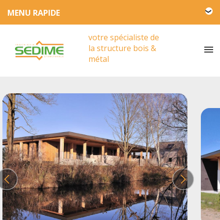
L'entreprise SEDIME
votre spécialiste de
Engagement HSE
la structure bois &
Actualités
métal
Partenariat
Presse
Vidéos