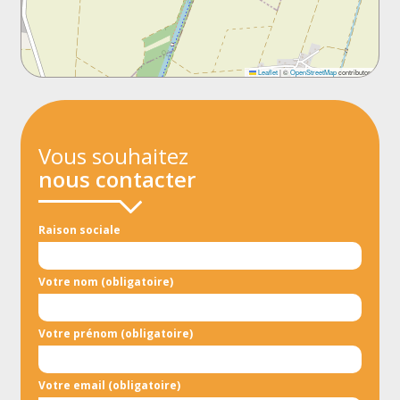
Leaflet
|
©
OpenStreetMap
contributors
Vous souhaitez
nous contacter
Raison sociale
Votre nom (obligatoire)
Votre prénom (obligatoire)
Votre email (obligatoire)