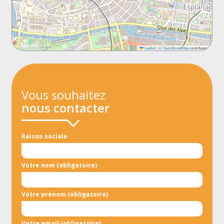
Leaflet
|
©
OpenStreetMap
contributors
Vous souhaitez
nous contacter
Raison sociale
Votre nom (obligatoire)
Votre prénom (obligatoire)
Votre email (obligatoire)