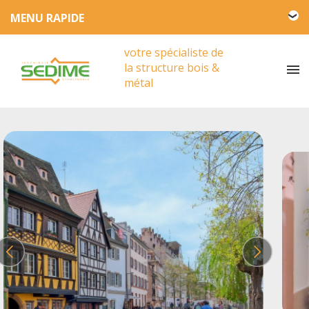
L'entreprise SEDIME
votre spécialiste de
Engagement HSE
la structure bois &
Actualités
métal
Partenariat
Presse
Vidéos