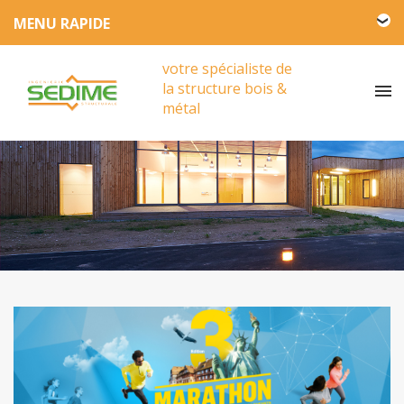
L'entreprise SEDIME
votre spécialiste de
Engagement HSE
la structure bois &
Actualités
métal
Partenariat
Presse
Vidéos