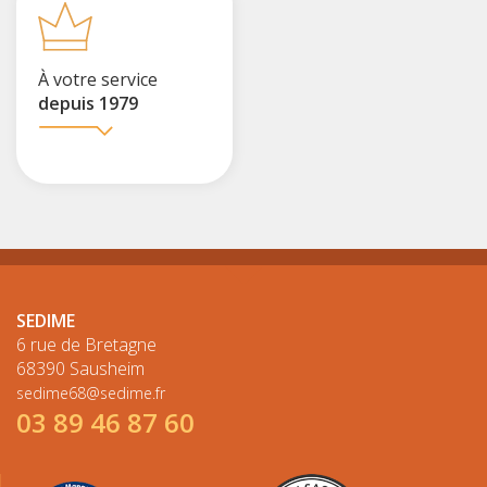
À votre service
depuis 1979
SEDIME
6 rue de Bretagne
68390 Sausheim
sedime68@sedime.fr
03 89 46 87 60