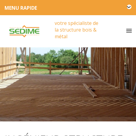
L'entreprise SEDIME
votre spécialiste de
Engagement HSE
la structure bois &
Actualités
métal
Partenariat
Presse
Vidéos