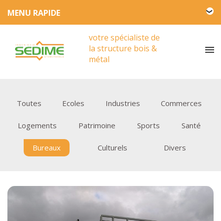
L'entreprise SEDIME
votre spécialiste de
Engagement HSE
la structure bois &
Actualités
métal
Partenariat
Presse
Toutes
Ecoles
Industries
Commerces
Vidéos
Logements
Patrimoine
Sports
Santé
Bureaux
Culturels
Divers