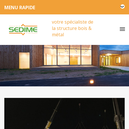
L'entreprise SEDIME
votre spécialiste de
Engagement HSE
la structure bois &
Actualités
métal
Partenariat
Presse
Vidéos