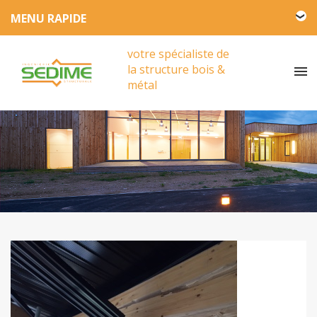
L'entreprise SEDIME
votre spécialiste de
Engagement HSE
la structure bois &
Actualités
métal
Partenariat
Presse
Vidéos